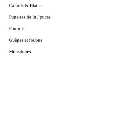
Cafards & Blattes
Punaises de lit / puces
Fourmis
Guêpes et frelons
Moustiques
Autres nuisibles
Devis Gratuit
Contact
Tél:
06.49.01.35.86