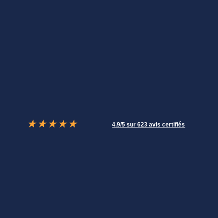
★
★
★
★
★
4.9/5 sur 623 avis certifiés