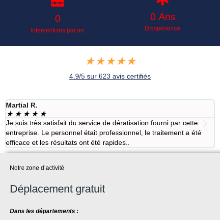
0
 Ans
0
D'expérience
Interventions par an
★
★
★
★
★
4.9/5 sur 623 avis certifiés
Martial R.
R
★
★
★
★
★
Je suis très satisfait du service de dératisation fourni par cette
A
entreprise. Le personnel était professionnel, le traitement a été
m
efficace et les résultats ont été rapides..
a
Notre zone d’activité
Déplacement gratuit
Dans les départements :