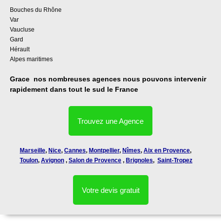
Bouches du Rhône
Var
Vaucluse
Gard
Hérault
Alpes maritimes
Grace nos nombreuses agences nous pouvons intervenir
rapidement dans tout le sud le France
Trouvez une Agence
Marseille
,
Nice
,
Cannes
,
Montpellier
,
Nîmes
,
Aix en Provence
,
Toulon
,
Avignon
,
Salon de Provence
,
Brignoles
,
Saint-Tropez
Votre devis gratuit