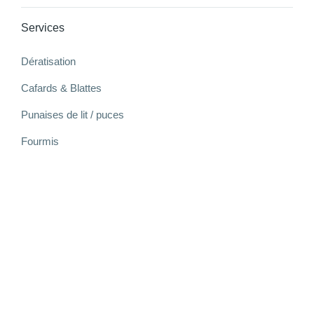
Services
Dératisation
Cafards & Blattes
Punaises de lit / puces
Fourmis
Guêpes et frelons
Moustiques
Autres nuisibles
Devis Gratuit