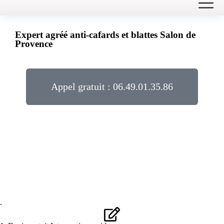
Expert agréé anti-cafards et blattes Salon de
Provence
Cafards & blattes
Appel gratuit : 06.49.01.35.86
TRAITEMENTS GARANTIS À 100%
DÉPLACEMENT GRATUIT 7J/7 24H/24
PAIEMENT EN
4X SANS FRAIS
.