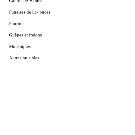
Cafards & Blattes
Punaises de lit / puces
Fourmis
Guêpes et frelons
Moustiques
Autres nuisibles
Devis Gratuit
Contact
Tél:
06.49.01.35.86