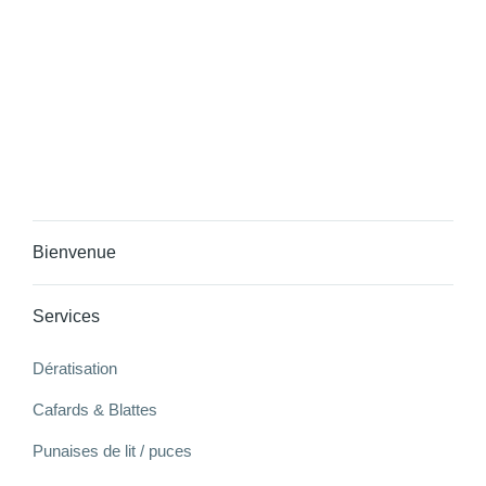
Laisser un commentaire
Sed eget volutpat est, quis bibendum dui pellentesque eleifend ligula a
rutrum erat.
Bienvenue
Services
Dératisation
Cafards & Blattes
Punaises de lit / puces