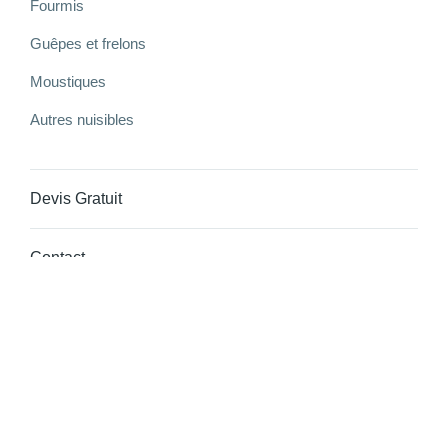
Fourmis
Guêpes et frelons
Moustiques
Autres nuisibles
Devis Gratuit
Contact
Tél:
06.49.01.35.86