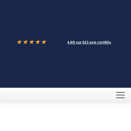
★
★
★
★
★
4.9/5 sur 623 avis certifiés